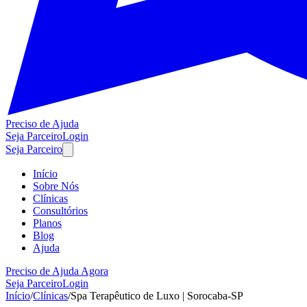
Preciso de Ajuda
Seja Parceiro
Login
Seja Parceiro
Início
Sobre Nós
Clínicas
Consultórios
Planos
Blog
Ajuda
Preciso de Ajuda Agora
Seja Parceiro
Login
Início
/
Clínicas
/
Spa Terapêutico de Luxo | Sorocaba-SP