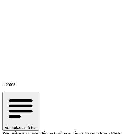
8
fotos
Ver todas as fotos
Psiquiátrica · Dependência Química
Clínica Especializada
Misto