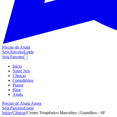
Preciso de Ajuda
Seja Parceiro
Login
Seja Parceiro
Início
Sobre Nós
Clínicas
Consultórios
Planos
Blog
Ajuda
Preciso de Ajuda Agora
Seja Parceiro
Login
Início
/
Clínicas
/
Centro Terapêutico Masculino | Guarulhos - SP