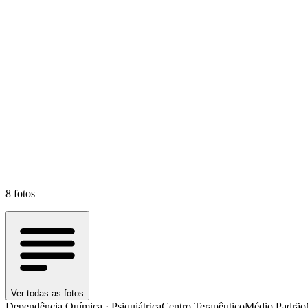
8
fotos
Ver todas as fotos
Dependência Química · Psiquiátrica
Centro Terapêutico
Médio Padrão